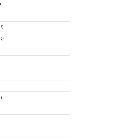
)
5)
(5)
)
n