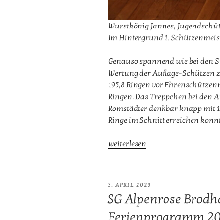
Wurstkönig Jannes, Jugendschüt
Im Hintergrund 1. Schützenmeist
Genauso spannend wie bei den S
Wertung der Auflage-Schützen zu
195,8 Ringen vor Ehrenschützenme
Ringen. Das Treppchen bei den A
Romstädter denkbar knapp mit 194
Ringe im Schnitt erreichen konnt
„Stefan
weiterlesen
Gruber
triumphiert
erneut
VERÖFFENTLICHT
3. APRIL 2023
und
AM
SG Alpenrose Brodh
ist
Ferienprogramm 2
Schützenkönig