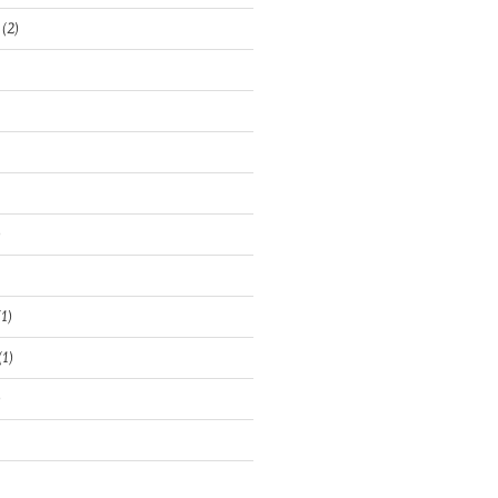
(2)
)
1)
(1)
)