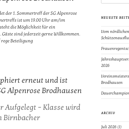
et der 1. Sommertreff der SG Alpenrose
NEUESTE BEIT
mertreffs ist um 19.00 Uhr am/im
teht die Möglichkeit für ein
Vom nördlichen
Gäste sind jederzeit gerne Willkommen.
Schützenausflu
 rege Beteiligung
Frauenregentsc
Jahreshauptve
2026
Vereinsmeisters
phiert erneut und ist
Brodhausen
SG Alpenrose Brodhausen
Dauerchampions 
r Aufgelegt – Klasse wird
ARCHIV
 Birnbacher
Juli 2026
(1)