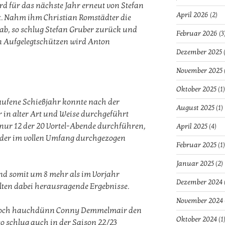
d für das nächste Jahr erneut von Stefan
April 2026
(2)
t. Nahm ihm Christian Romstädter die
 ab, so schlug Stefan Gruber zurück und
Februar 2026
(3
en Aufgelegtschützen wird Anton
Dezember 2025
(
November 2025
Oktober 2025
(1)
aufene Schießjahr konnte nach der
August 2025
(1)
in alter Art und Weise durchgeführt
nur 12 der 20 Vortel-Abende durchführen,
April 2025
(4)
ieder im vollen Umfang durchgezogen
Februar 2025
(1)
Januar 2025
(2)
d somit um 8 mehr als im Vorjahr
Dezember 2024
elten dabei herausragende Ergebnisse.
November 2024
 noch hauchdünn Conny Demmelmair den
Oktober 2024
(1
 so schlug auch in der Saison 22/23