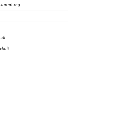
rsammlung
aft
chaft