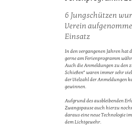
der
SG
6 Jungschützen wur
Alpenrose
Verein aufgenommen
Brodhausen“
Einsatz
In den vergangenen Jahren hat 
gerne am Ferienprogramm währe
Auch die Anmeldungen zu den zu
Schießen“ waren immer sehr vie
der Vielzahl der Anmeldungen ke
gewinnen.
Aufgrund des ausbleibenden Erfo
Zwangspause auch hierzu nochm
daraus eine neue Technologie im
dem Lichtgewehr.