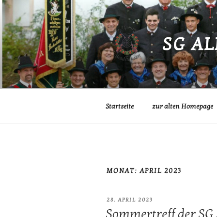
Zum
Inhalt
springen
SG A
Startseite
zur alten Homepage
MONAT:
APRIL 2023
VERÖFFENTLICHT
28. APRIL 2023
AM
Sommertreff der SG