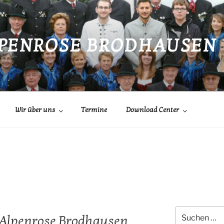
LPENROSE BRODHAUSEN
Wir über uns
Termine
Download Center
Suchen
 Alpenrose Brodhausen
nach: